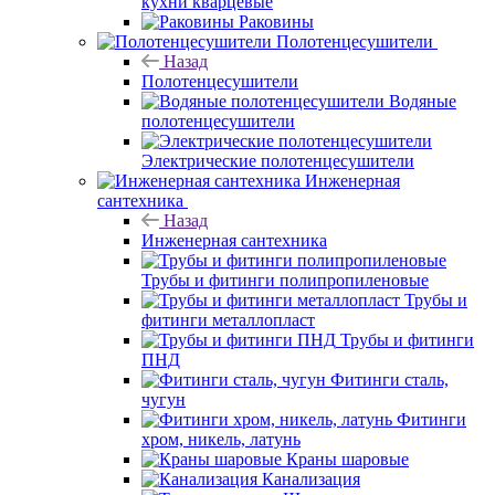
кухни кварцевые
Раковины
Полотенцесушители
Назад
Полотенцесушители
Водяные
полотенцесушители
Электрические полотенцесушители
Инженерная
сантехника
Назад
Инженерная сантехника
Трубы и фитинги полипропиленовые
Трубы и
фитинги металлопласт
Трубы и фитинги
ПНД
Фитинги сталь,
чугун
Фитинги
хром, никель, латунь
Краны шаровые
Канализация