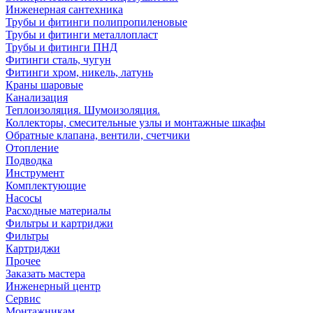
Инженерная сантехника
Трубы и фитинги полипропиленовые
Трубы и фитинги металлопласт
Трубы и фитинги ПНД
Фитинги сталь, чугун
Фитинги хром, никель, латунь
Краны шаровые
Канализация
Теплоизоляция. Шумоизоляция.
Коллекторы, смесительные узлы и монтажные шкафы
Обратные клапана, вентили, счетчики
Отопление
Подводка
Инструмент
Комплектующие
Насосы
Расходные материалы
Фильтры и картриджи
Фильтры
Картриджи
Прочее
Заказать мастера
Инженерный центр
Сервис
Монтажникам